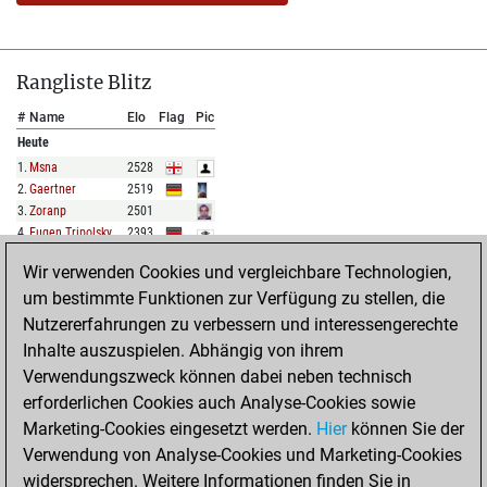
Rangliste Blitz
#
Name
Elo
Flag
Pic
Heute
1
.
Msna
2528
2
.
Gaertner
2519
3
.
Zoranp
2501
4
.
Eugen Tripolsky
2393
5
.
Der Erleuchtete
2354
Wir verwenden Cookies und vergleichbare Technologien,
um bestimmte Funktionen zur Verfügung zu stellen, die
KOMPLETTE LISTE
Nutzererfahrungen zu verbessern und interessengerechte
Inhalte auszuspielen. Abhängig von ihrem
Rangliste
Verwendungszweck können dabei neben technisch
#
Name
Elo
Flag
Pic
erforderlichen Cookies auch Analyse-Cookies sowie
Heute
Marketing-Cookies eingesetzt werden.
Hier
können Sie der
1
.
Cbabyslater
2091
Verwendung von Analyse-Cookies und Marketing-Cookies
2
.
Mrmsh
1998
widersprechen. Weitere Informationen finden Sie in